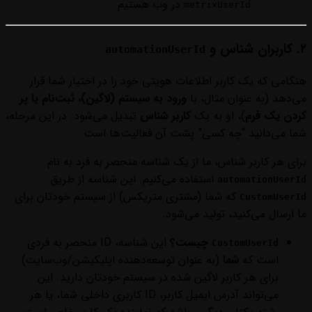
در وب هستیم.
metrixUserId
۲. کاربران شناس و
automationUserId
هنگامی که یک کاربر اطلاعات هویتی خود را در اختیار شما قرار
می‌دهد (به عنوان مثال، با
ورود به سیستم (لاگین)، ثبت‌نام یا پر
کردن یک فرم
)، او به یک
کاربر شناس
تبدیل می‌شود. در این مرحله،
شما می‌دانید “چه کسی” پشت آن فعالیت‌ها است.
برای هر کاربر شناس، ما از یک شناسه منحصر به فرد به نام
استفاده می‌کنیم. این شناسه از طریق
automationUserId
که شما (مشتری متریکس) از سیستم خودتان برای
CustomUserId
ما ارسال می‌کنید، تولید می‌شود.
چیست؟
این شناسه، ID منحصر به فردی
CustomUserId
است که
شما
(به عنوان توسعه‌دهنده اپلیکیشن/وب‌سایت)
برای هر کاربر لاگین شده در سیستم خودتان دارید. این
می‌تواند آدرس ایمیل کاربر، ID کاربری داخلی شما، یا هر