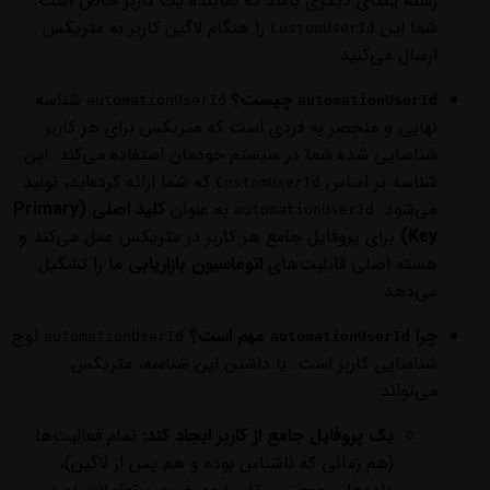
رشته یکتای دیگری باشد که نماینده یک کاربر خاص است.
شما این
را هنگام لاگین کاربر به متریکس
CustomUserId
ارسال می‌کنید.
چیست؟
شناسه
automationUserId
automationUserId
نهایی و منحصر به فردی است که متریکس برای هر کاربر
شناسایی شده شما در سیستم خودمان استفاده می‌کند. این
شناسه بر اساس
که شما ارائه کرده‌اید، تولید
CustomUserId
می‌شود.
به عنوان
کلید اصلی (Primary
automationUserId
Key)
برای پروفایل جامع هر کاربر در متریکس عمل می‌کند و
هسته اصلی قابلیت‌های
اتوماسیون بازاریابی
ما را تشکیل
می‌دهد.
چرا
مهم است؟
اوج
automationUserId
automationUserId
شناسایی کاربر است. با داشتن این شناسه، متریکس
می‌تواند:
یک پروفایل جامع از کاربر ایجاد کند:
تمام فعالیت‌ها
(هم زمانی که ناشناس بوده و هم پس از لاگین)،