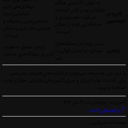
به عنوان ID اصلی هنگام
پروفایل‌های کاربر
ناشناس بودن کاربر استفاده
کاربرد در
شناسایی‌شده؛
می‌شود؛ تقسیم‌بندی و
اتوماسیون
شخصی‌سازی پیشرفته و
هدف‌گذاری اولیه را ممکن
طراحی سفر کاربر را ممکن
می‌سازد
می‌سازد
بسیار پایدار در دستگاه‌های
پایدار، متصل به هویت
پایداری
موبایل؛ بر اساس کوکی در
کاربر در دستگاه‌های مختلف
وب
با درک این شناسه‌ها، می‌توانید از قابلیت‌های قدرتمند متریکس
برای شناخت بهتر کاربران و اجرای کمپین‌های بازاریابی مؤثرتر نهایت
استفاده را ببرید.
آخرین به روزرسانی در
۳۰ دی ۱۴۰۴
پارامترهای کالبک
مستندات متریکس