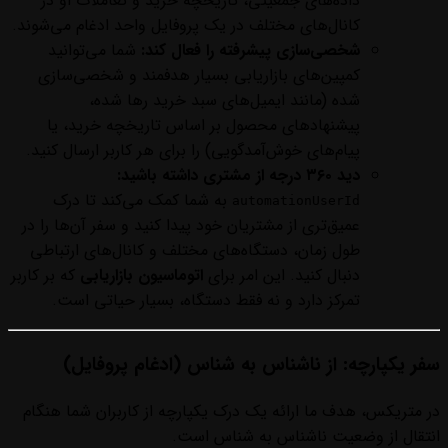
داده‌های جمعیتی، تاریخچه خرید و تعاملات او در
کانال‌های مختلف در یک پروفایل واحد ادغام می‌شوند.
شخصی‌سازی پیشرفته را فعال کند:
شما می‌توانید
کمپین‌های بازاریابی بسیار هدفمند و شخصی‌سازی
شده (مانند ایمیل‌های سبد خرید رها شده،
پیشنهادهای محصول بر اساس تاریخچه خرید، یا
پیام‌های خوش‌آمدگویی) را برای هر کاربر ارسال کنید.
دید ۳۶۰ درجه از مشتری داشته باشید:
به شما کمک می‌کند تا درک
automationUserId
عمیق‌تری از مشتریان خود پیدا کنید و سفر آن‌ها را در
طول زمان، دستگاه‌های مختلف و کانال‌های ارتباطی
دنبال کنید. این امر برای
اتوماسیون بازاریابی
که بر کاربر
تمرکز دارد و نه فقط دستگاه، بسیار حیاتی است.
سفر یکپارچه: از ناشناس به شناس (ادغام پروفایل)
در متریکس، هدف ما ارائه یک درک یکپارچه از کاربران شما هنگام
انتقال از وضعیت ناشناس به شناس است.