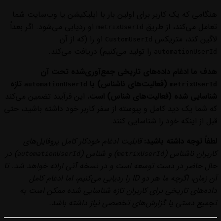
هنگامی که یک کاربر برای اولین بار با اپلیکیشن یا وب‌سایت شما
تعامل می‌کند، از طریق
او ردیابی می‌شود. اگر بعداً
metrixUserId
لاگین کند، متریکس
او را (که از آن
CustomUserId
را تولید می‌کنیم) دریافت می‌کند.
automationUserId
هدف ما ادغام داده‌های تاریخی جمع‌آوری‌شده تحت آن
(فعالیت‌های ناشناس) با
تازه
automationUserId
metrixUserId
شناسایی شده (فعالیت‌های شناس) است.
این فرآیند تضمین می‌کند
که شما یک دید کامل و پیوسته از سفر کاربر خود داشته باشید، حتی
قبل از اینکه خود را شناسایی کنند.
لطفاً توجه داشته باشید:
قابلیت ادغام خودکار کامل پروفایل‌های
کاربران ناشناس (
) و شناس (
) در
automationUserId
metrixUserId
حال حاضر در دست توسعه است و در نسخه آتی ارائه خواهد شد. تا
آن زمان، اگرچه ما هر دو ID را ردیابی می‌کنیم، اما ادغام کامل
داده‌های تاریخی برای کاربران تازه شناسایی شده ممکن است به
تجمیع دستی یا گزارش‌های تخصصی نیاز داشته باشد.