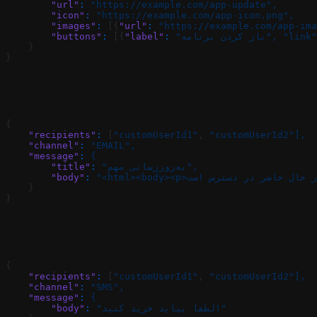
        "url"
:
 "https://example.com/app-update",
        "icon"
:
 "https://example.com/app-icon.png",
        "images"
:
 [{
"url"
:
 "https://example.com/app-ima
 "link"
 "باز کردن برنامه",
:
"label"
 [{
:
        "buttons"
    }
}
{
    "recipients"
:
 [
"customUserId1"
, 
"customUserId2"],
    "channel"
:
 "EMAIL",
    "message"
:
 {
 "به‌روزرسانی مهم",
:
        "title"
        "body"
:
    }
}
{
    "recipients"
:
 [
"customUserId1"
, 
"customUserId2"],
    "channel"
:
 "SMS",
    "message"
:
 {
 "لطفا بیاید خرید کنید!"
:
        "body"