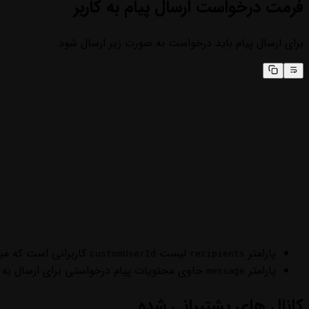
فرمت درخواست ارسال پیام به کاربر
برای ارسال پیام باید درخواست به صورت زیر ارسال شود.
پارامتر
لیست
کاربرانی است که میخ
customUserId
recipients
پارامتر
حاوی محتویات پیام درخواستی برای ارسال به ک
message
کانال های پشتیبانی شده