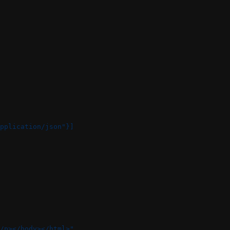
pplication/json"}]
 "<html><body><p>شما یک پیام جدید دارید</p></body></html>