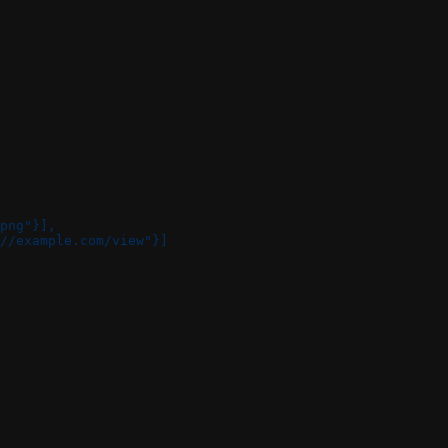
png"}],
//example.com/view"}]