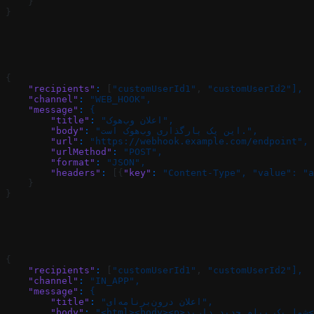
    }
}
{
    "recipients"
:
 [
"customUserId1"
, 
"customUserId2"],
    "channel"
:
 "WEB_HOOK",
    "message"
:
 {
 "اعلان وب‌هوک",
:
        "title"
 "این یک بارگذاری وب‌هوک است.",
:
        "body"
        "url"
:
 "https://webhook.example.com/endpoint",
        "urlMethod"
:
 "POST",
        "format"
:
 "JSON",
        "headers"
:
 [{
"key"
:
 "Content-Type",
 "value":
 "a
    }
}
{
    "recipients"
:
 [
"customUserId1"
, 
"customUserId2"],
    "channel"
:
 "IN_APP",
    "message"
:
 {
 "اعلان درون‌برنامه‌ای",
:
        "title"
",
:
        "body"