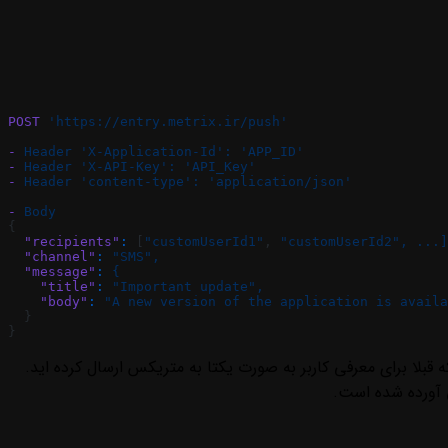
POST
 'https://entry.metrix.ir/push'
-
 Header
 'X-Application-Id':
 'APP_ID'
-
 Header
 'X-API-Key':
 'API_Key'
-
 Header
 'content-type':
 'application/json'
-
 Body
{
  "recipients"
:
 [
"customUserId1"
, 
"customUserId2",
 ...]
  "channel"
:
 "SMS",
  "message"
:
 {
    "title"
:
 "Important update",
    "body"
:
 "A new version of the application is availa
  }
}
بلا برای معرفی کاربر به صورت یکتا به متریکس ارسال کرده اید.
ی آورده شده است.