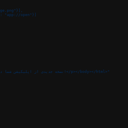
ge.png"}],
:
 "app://open"}]
 "<html><body><p>نسخه جدیدی از اپلیکیشن شما در حال حاضر در دسترس است!</p></body></html>"