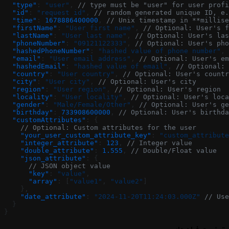
  "type"
: 
"user"
, 
// type must be "user" for user profi
  "id"
: 
"request id"
, 
// random generated unique ID, e.
  "time"
: 
1678886400000
, 
// Unix timestamp in **millis
  "firstName"
: 
"User first name"
, 
// Optional: User's f
  "lastName"
: 
"User last name"
, 
// Optional: User's las
  "phoneNumber"
: 
"09121122333"
, 
// Optional: User's pho
  "hashedPhoneNumber"
: 
"hashed value of phone number"
, 
  "email"
: 
"User email address"
, 
// Optional: User's em
  "hashedEmail"
: 
"hashed value of email"
, 
// Optional: 
  "country"
: 
"User country"
, 
// Optional: User's countr
  "city"
: 
"User city"
, 
// Optional: User's city
  "region"
: 
"User region"
, 
// Optional: User's region
  "locality"
: 
"User locality"
, 
// Optional: User's loca
  "gender"
: 
"Male/Female/Other"
, 
// Optional: User's ge
  "birthday"
: 
733908600000
, 
// Optional: User's birthda
  "customAttributes"
: {
    // Optional: Custom attributes for the user
    "your_user_custom_attribute_key"
: 
"custom_attribute
    "integer_attribute"
: 
123
, 
// Integer value
    "double_attribute"
: 
1.555
, 
// Double/Float value
    "json_attribute"
: {
      // JSON object value
      "key"
: 
"value"
,
      "array"
: [
"value1"
, 
"value2"
]
    },
    "date_attribute"
: 
"2024-11-20T11:24:03.000Z"
 // Use
  }
}