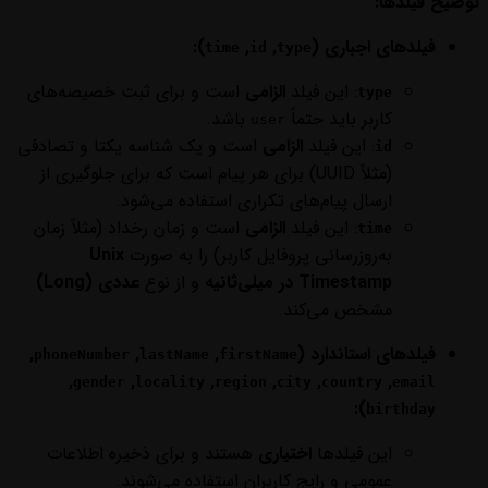
توضیح فیلدها:
فیلدهای اجباری (
,
,
):
time
id
type
: این فیلد
الزامی
است و برای ثبت خصیصه‌های
type
کاربر باید حتماً
باشد.
user
: این فیلد
الزامی
است و یک شناسه یکتا و تصادفی
id
(مثلاً UUID) برای هر پیام است که برای جلوگیری از
ارسال پیام‌های تکراری استفاده می‌شود.
: این فیلد
الزامی
است و زمان رخداد (مثلاً زمان
time
به‌روزرسانی پروفایل کاربر) را به صورت
Unix
Timestamp در میلی‌ثانیه
و از نوع
عددی (Long)
مشخص می‌کند.
فیلدهای استاندارد (
,
,
,
phoneNumber
lastName
firstName
,
,
,
,
,
,
gender
locality
region
city
country
email
):
birthday
این فیلدها
اختیاری
هستند و برای ذخیره اطلاعات
عمومی و رایج کاربران استفاده می‌شوند.