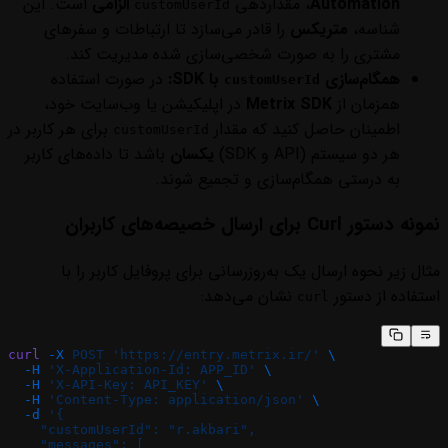
Automation
، مقداردهی
الزامی
است. این
customUserId
شناسه،
متریکس
را قادر می‌سازد تا ارتباطات و سفرهای
مشتری را به صورت شخصی‌سازی شده مدیریت کند.
همگام‌سازی
با SDK:
در صورت استفاده
customUserId
همزمان از
Metrix SDK
در اپلیکیشن یا وب‌سایت خود،
اطمینان حاصل کنید که مقدار
برای هر کاربر در
customUserId
هر دو سیستم (API و SDK)
یکسان
باشد تا داده‌های کاربر
به درستی همگام‌سازی و تجمیع شوند.
نمونه دستور Curl برای ارسال خصیصه‌های کاربران
مثال زیر نحوه ارسال یک به‌روزرسانی برای پروفایل کاربر را با
استفاده از دستور
نشان می‌دهد:
curl
curl
 -X
 POST
 'https://entry.metrix.ir/'
 \
  -H
 'X-Application-Id: APP_ID'
 \
  -H
 'X-API-Key: API_KEY'
 \
  -H
 'Content-Type: application/json'
 \
  -d
 '{
    "customUserId": "r.akbari",
    "messages": [