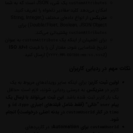
یک شیء JSON است که به شما
customAttributes
امکان می‌دهد کلید-مقادیر دلخواه را تعریف کنید.
متریکس
از انواع داده‌ای مختلف (String, Integer,
Double/Float, Boolean, JSON Object) برای
پشتیبانی می‌کند.
customAttributes
برای اطمینان از اینکه یک
به عنوان
customAttribute
تاریخ شناسایی شود، مقدار آن را با فرمت
ISO 8601
(
) ارسال کنید.
YYYY-MM-DDTHH:mm:ss.sssZ
نکات مهم در ردیابی کاربران
اولین ثبت کاربر:
برای اینکه سایر رویدادهای مربوط به یک
کاربر در
متریکس
به درستی ردیابی شوند، لازم است حداقل
یک بار کاربر ثبت شده باشد.
این ثبت می‌تواند با ارسال یک
پیام
“خالی” (فقط شامل فیلدهای اجباری
،
و
id
type
user
در کنار
در بدنه اصلی درخواست) انجام
customUserId
time
شود.
برای Automation:
در کاربردهای
customUserId