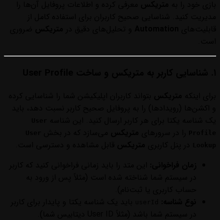
بازی خود را به
متریکس
معرفی کرده و اطلاعات پروفایل آن‌ها را
مدیریت کنید. شناسایی صحیح کاربران برای استفاده کامل از
قابلیت‌های
Automation
و تحلیل‌های دقیق در
متریکس
ضروری
است.
۱. شناسایی کاربر به متریکس و ساخت User Profile
برای اینکه
متریکس
بتواند کاربران اپلیکیشن شما را شناسایی کرده
و اکشن‌ها (رویدادها) را به پروفایل صحیح کاربر نسبت دهد، باید
یک شناسه یکتا برای هر کاربر ارسال کنید. این شناسه
User
را در سرورهای
متریکس
می‌سازد که در بخش
User
Profile
در پنل کاربری
متریکس
قابل مشاهده و دسترسی است.
Lookup
زمان فراخوانی:
این متد را باید زمانی فراخوانی کنید که کاربر
در سیستم شما شناخته شده است (مثلاً پس از ورود به
حساب کاربری یا ثبت‌نام).
نوع شناسه:
باید یک شناسه یکتا و پایدار برای کاربر
userId
در سیستم شما باشد (مثلاً User ID دیتابیس شما).