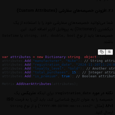
۲.۱. افزودن خصیصه‌های سفارشی (Custom Attributes)
شما می‌توانید خصیصه‌های سفارشی خود را با استفاده از یک
دیکشنری (Dictionary) به پروفایل کاربر اضافه کنید. این
خصیصه‌ها باید از نوع
یا
DateTime
string, int, double, bool
باشند.
var
 attributes
 =
 new
 Dictionary
<
string
, 
object
>();
attributes.
Add
(
"manufacturer"
, 
"Nike"
); 
// String attri
attributes.
Add
(
"registration_date"
, 
"2024-11-20T11:24:0
attributes.
Add
(
"loyalty_level"
, 
"Gold"
); 
// Another str
attributes.
Add
(
"total_purchases"
, 
15
); 
// Integer attri
attributes.
Add
(
"is_premium"
, 
true
); 
// Boolean attribut
Metrix.
AddUserAttributes
(attributes);
نکته در مورد
:
برای اینکه
متریکس
یک
registration_date
خصیصه را به عنوان تاریخ شناسایی کند، باید آن را به فرمت
ISO
8601
(مثال:
) و از نوع
String
"YYYY-MM-DDTHH:mm:ss.sssZ"
ارسال کنید.