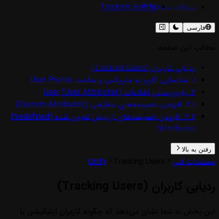
Tracking Events
سوالات متداول
Tracking Users
ملاحضات انتشار اپلیکیشن در گوگل‌پلی
فارسی
Web Push
پارامترهای کالبک
شناسه‌های متریکس
مطالب این صفحه
ردیابی کاربران (Tracking Users)
۱. شناسایی کاربر به متریکس و ساخت User Profile
۲. به‌روزرسانی اطلاعات User (User Attributes)
۲.۱. افزودن خصیصه‌های سفارشی (Custom Attributes)
۲.۲. افزودن خصیصه‌های از پیش تعیین شده (Predefined
Attributes)
رفتن به بالا
مستندات فنی
Tracking Users
Unity
ردیابی کاربران (Tracking Users)
این بخش به شما نشان می‌دهد که چگونه کاربران اپلیکیشن یا