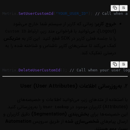
Metrix.
SetUserCustomId
(
"YOUR_USER_ID"
); 
// Call when a 
خروج کاربر:
زمانی که کاربر از سیستم شما خارج می‌شود
(Logout)، می‌توانید با فراخوانی متد زیر، ارتباط
Custom ID
را با جلسه فعلی کاربر در SDK قطع کنید. این کار به
متریکس
کمک می‌کند تا سشن‌های کاربر ناشناس و شناخته شده را به
درستی تفکیک کند.
Metrix.
DeleteUserCustomId
(); 
// Call when your user log
۲. به‌روزرسانی اطلاعات User (User Attributes)
با استفاده از متدهای زیر، می‌توانید اطلاعات و خصیصه‌های
(Attributes) کاربران موجود در
را به‌روزرسانی کنید.
User Lookup
این خصیصه‌ها برای
بخش‌بندی (Segmentation)
دقیق کاربران و
ارسال پیام‌های
شخصی‌سازی شده
از طریق سرویس
Automation
بسیار مهم هستند.