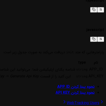
:
typescript
:
javascript
پارامترهایی که متد
دریافت می‌کند به صورت جدول زیر است:
init
نام
type
APP_ID
شناسه یکتای اپلیکیشن شما. می‌توانید این شناسه
string
API_KEY
این کلید را از قسمت
Generate Api Key
->
Key
string
نحوه پیدا کردن APP ID
نحوه پیدا کردن API KEY
Web
Tracking Users