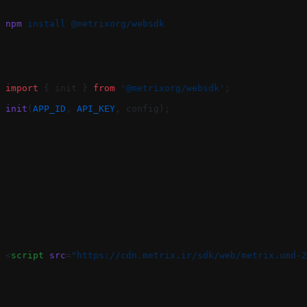
npm
 install
 @metrixorg/websdk
import
 { init } 
from
 '@metrixorg/websdk'
;
init
(
APP_ID
, 
API_KEY
, config);
<
script
 src
=
"https://cdn.metrix.ir/sdk/web/metrix.umd-2