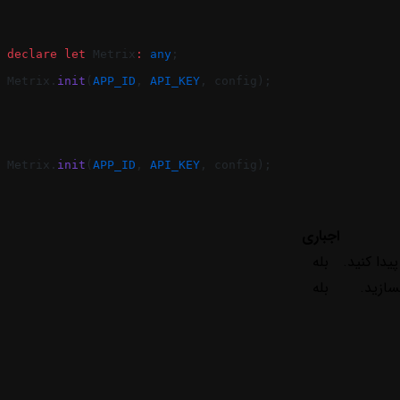
declare
 let
 Metrix
:
 any
;
Metrix.
init
(
APP_ID
, 
API_KEY
, config);
Metrix.
init
(
APP_ID
, 
API_KEY
, config);
اجباری
دا کنید.
بله
سازید.
بله