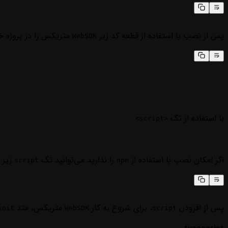
پس از نصب با استفاده از قطعه کد زیر
متریکس را در پروژه خود
WebSDK
با استفاده از تگ
:
<script>
اگر امکان نصب با استفاده از
را ندارید می‌توانید تگ
زیر 
script
npm
پس از افزودن
، برای شروع به کار
متریکس، متد
init
WebSDK
script