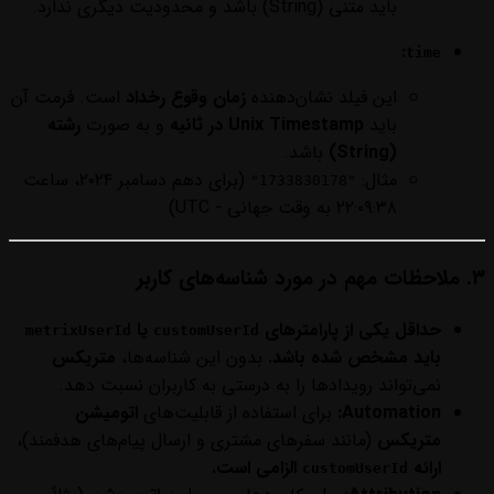
باید متنی (String) باشد و محدودیت دیگری ندارد.
:
time
این فیلد نشان‌دهنده
زمان وقوع رخداد
است. فرمت آن
باید
Unix Timestamp در ثانیه
و به صورت
رشته
(String)
باشد.
مثال:
(برای دهم دسامبر ۲۰۲۴، ساعت
"1733830178"
۲۲:۰۹:۳۸ به وقت جهانی - UTC)
۳. ملاحظات مهم در مورد شناسه‌های کاربر
حداقل یکی از پارامترهای
یا
metrixUserId
customUserId
باید مشخص شده باشد.
بدون این شناسه‌ها،
متریکس
نمی‌تواند رویدادها را به درستی به کاربران نسبت دهد.
Automation:
برای استفاده از قابلیت‌های
اتومیشن
متریکس
(مانند سفرهای مشتری و ارسال پیام‌های هدفمند)،
ارائه
الزامی است.
customUserId