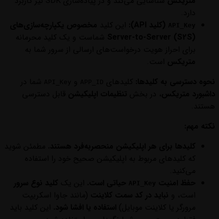
متریکس
شناسایی می‌کند و در پیاده‌سازی SDK نیز کاربرد
دارد.
(کلید API):
این کلید
مخصوص یکپارچه‌سازی‌های
API_Key
Server-to-Server (S2S)
شماست و یک کلید محرمانه
برای احراز هویت درخواست‌های ارسالی از سرور شما به
متریکس
است.
نحوه دسترسی به کلیدها:
کلیدهای
و
شما در
API_Key
APP_ID
داشبورد متریکس
، در بخش
تنظیمات اپلیکیشن
قابل دسترسی
هستند.
نکته مهم:
کلیدها برای هر اپلیکیشن منحصربه‌فرد هستند.
مطمئن شوید
که کلیدهای مربوط به اپلیکیشن صحیح خود را استفاده
می‌کنید.
حفظ امنیت
حیاتی است.
این یک
کلید نوع سرور
API_Key
است، و
نباید در کد سمت کلاینت
(مانند جاوا اسکریپت
مرورگر یا کلاینت موبایل)
استفاده یا افشا شود.
این کلید باید