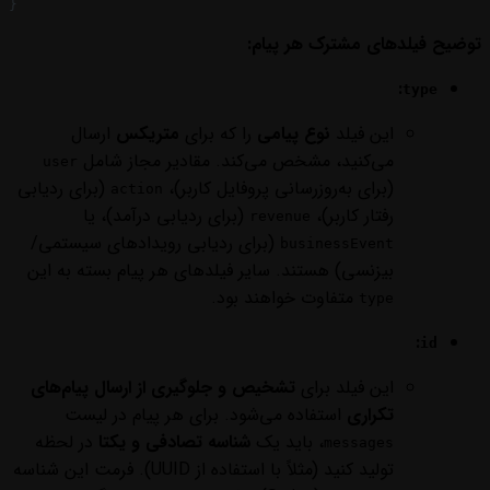
}
توضیح فیلدهای مشترک هر پیام:
:
type
این فیلد
نوع پیامی
را که برای
متریکس
ارسال
می‌کنید، مشخص می‌کند. مقادیر مجاز شامل
user
(برای به‌روزرسانی پروفایل کاربر)،
(برای ردیابی
action
رفتار کاربر)،
(برای ردیابی درآمد)، یا
revenue
(برای ردیابی رویدادهای سیستمی/
businessEvent
بیزنسی) هستند. سایر فیلدهای هر پیام بسته به این
متفاوت خواهند بود.
type
:
id
این فیلد برای
تشخیص و جلوگیری از ارسال پیام‌های
تکراری
استفاده می‌شود. برای هر پیام در لیست
، باید یک
شناسه تصادفی و یکتا
در لحظه
messages
تولید کنید (مثلاً با استفاده از UUID). فرمت این شناسه