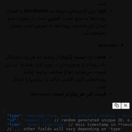
کنید.
الزام:
برای کاربردهای مربوط به
Attribution
و اتصال
رویدادها به منبع نصب،
اجباری
است. در صورت عدم
ارسال این شناسه، رویدادها به سورس نصب متصل
نخواهند شد.
:
messages
هدف:
یک
لیست (آرایه)
از پیام‌ها که هر یک نمایانگر
یک رویداد یا به‌روزرسانی در مورد کاربر هستند. در این
لیست، می‌توانید انواع مختلف پیام‌ها (مانند
رویدادهای کاربر، اکشن، درآمد یا بیزنس) را ارسال
کنید.
فرمت کلی هر پیام در لیست
:
messages
{
  "type"
: 
"message type: user | action | revenue | busi
  "id"
: 
"request id"
, 
// random generated unique ID, e.
  "time"
: 
"event timestamp"
 // Unix timestamp in **seco
  // ... other fields will vary depending on 'type'