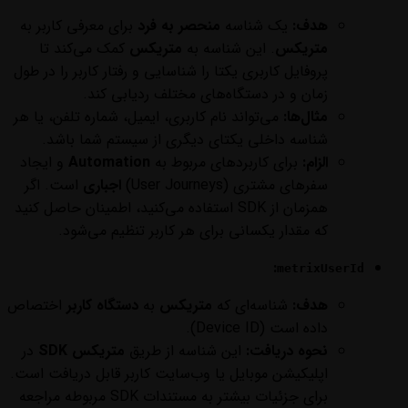
هدف:
یک شناسه
منحصر به فرد
برای معرفی کاربر به
متریکس
. این شناسه به
متریکس
کمک می‌کند تا
پروفایل کاربری یکتا را شناسایی و رفتار کاربر را در طول
زمان و در دستگاه‌های مختلف ردیابی کند.
مثال‌ها:
می‌تواند نام کاربری، ایمیل، شماره تلفن، یا هر
شناسه داخلی یکتای دیگری از سیستم شما باشد.
الزام:
برای کاربردهای مربوط به
Automation
و ایجاد
سفرهای مشتری (User Journeys)
اجباری
است. اگر
همزمان از SDK استفاده می‌کنید، اطمینان حاصل کنید
که مقدار یکسانی برای هر کاربر تنظیم می‌شود.
:
metrixUserId
هدف:
شناسه‌ای که
متریکس
به
دستگاه کاربر
اختصاص
داده است (Device ID).
نحوه دریافت:
این شناسه از طریق
متریکس SDK
در
اپلیکیشن موبایل یا وب‌سایت کاربر قابل دریافت است.
برای جزئیات بیشتر به مستندات SDK مربوطه مراجعه