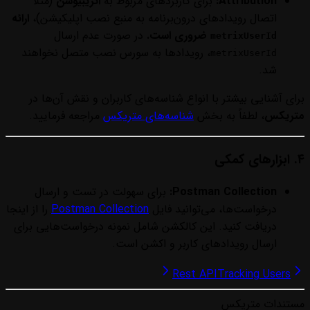
Attribution:
برای کاربردهای مربوط به
اتریبیوشن
(مثلاً
اتصال رویدادهای درون‌برنامه به منبع نصب اپلیکیشن)،
ارائه
ضروری است.
در صورت عدم ارسال
metrixUserId
، رویدادها به سورس نصب متصل نخواهند
metrixUserId
شد.
برای آشنایی بیشتر با انواع شناسه‌های کاربران و نقش آن‌ها در
متریکس
، لطفاً به بخش
شناسه‌های متریکس
مراجعه فرمایید.
۴. ابزارهای کمکی
Postman Collection:
برای سهولت در تست و ارسال
درخواست‌ها، می‌توانید فایل
Postman Collection
را از اینجا
دریافت کنید. این کالکشن شامل نمونه درخواست‌هایی برای
ارسال رویدادهای کاربر و اکشن است.
Rest API
Tracking Users
مستندات متریکس