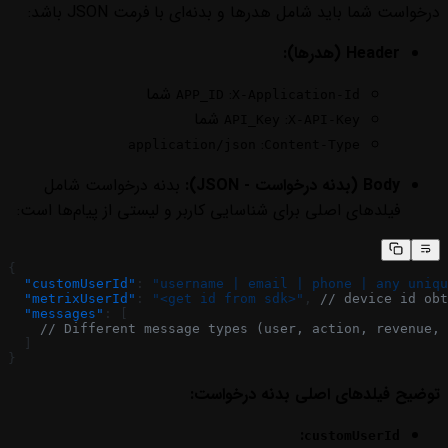
درخواست شما باید شامل هدرها و بدنه‌ای با فرمت JSON باشد:
Header (هدرها):
:
شما
APP_ID
X-Application-Id
:
شما
API_Key
X-API-Key
:
application/json
Content-Type
Body (بدنه درخواست - JSON):
بدنه درخواست شامل
فیلدهای اصلی برای شناسایی کاربر و لیستی از پیام‌ها است:
{
  "customUserId"
: 
"username | email | phone | any uniqu
  "metrixUserId"
: 
"<get id from sdk>"
, 
// device id obt
  "messages"
: [
    // Different message types (user, action, revenue, 
  ]
}
توضیح فیلدهای اصلی بدنه درخواست:
:
customUserId