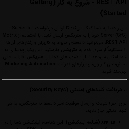
REST API - شروع به کار (Getting
Started)
این راهنما به شما کمک می‌کند تا اولین درخواست Server-to-
Server (S2S) خود را به
متریکس
ارسال کنید. با استفاده از
Metrix
REST API
، می‌توانید داده‌های مربوط به کاربران و رفتارهای آن‌ها
را مستقیماً از سرور خود به
متریکس
بفرستید. این یکپارچه‌سازی به
شما امکان می‌دهد تا از داشبوردهای تحلیلی
متریکس
، قابلیت‌های
بخش‌بندی کاربران، و ابزارهای قدرتمند
Marketing Automation
بهره‌مند شوید.
۱. دریافت کلیدهای امنیتی (Security Keys)
برای احراز هویت و ارسال موفقیت‌آمیز داده‌ها به
متریکس
، به دو
کلید امنیتی نیاز دارید:
(شناسه اپلیکیشن):
این شناسه، اپلیکیشن شما را در
APP_ID