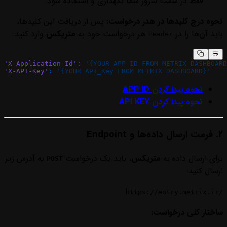
فقط در سمت سرور شما نگهداری و استفاده شود.
نحوه درج کلیدها در هدر درخواست:
پس از دریافت این کلیدها،
باید آن‌ها را در
هر درخواست خود به
متریکس
وارد کنید:
Header
'X-Application-Id'
:
 '{YOUR APP_ID FROM METRIX DASHBOARD
'X-API-Key'
:
 '{YOUR API_Key FROM METRIX DASHBOARD}'
نحوه پیدا کردن APP ID
نحوه پیدا کردن API KEY
۲. فرمت ارسال داده‌ها و Endpoint
برای ارسال داده به
متریکس
، باید یک درخواست
به آدرس زیر
POST
ارسال کنید:
https://entry.metrix.ir/
ساختار کلی درخواست: